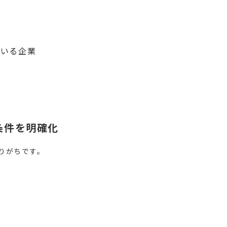
ている企業
条件を明確化
りがちです。