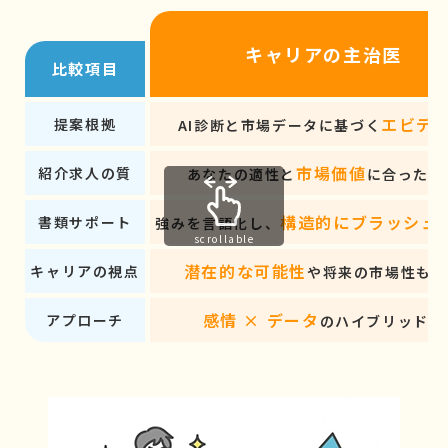
キャリアの主治医
比較項目
エビデ
提案根拠
AI診断と市場データに基づく
市場価値
紹介求人の質
あなたの適性と
に合った求
構造的にブラッシュ
書類サポート
強みを言語化し、
scrollable
潜在的な可能性
キャリアの視点
や将来の市場性も考
感情 × データ
アプローチ
のハイブリッド型