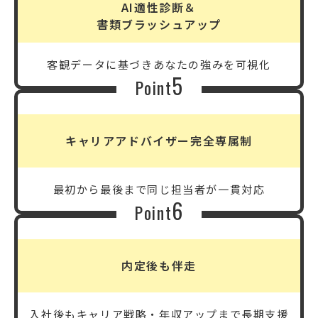
AI適性診断＆
書類ブラッシュアップ
客観データに基づき
あなたの強みを可視化
5
Point
キャリアアドバイザー完全専属制
最初から最後まで
同じ担当者が一貫対応
6
Point
内定後も伴走
入社後も
キャリア戦略・年収アップまで長期支援