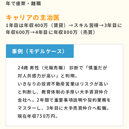
年で疲弊・離職
キャリアの主治医
1年目は年収400万（賃貸）→スキル習得→3年目に
年収600万→4年目に年収800万（売買）
事例（モデルケース）
24歳 男性（元販売職） 診断で「慎重だが
対人共感力が高い」と判明。
いきなりの投資不動産営業はリスクが高い
と判断し、教育体制の手厚い大手賃貸仲介
会社へ。2年間で重要事項説明や契約業務を
マスターし、3年目に大手売買仲介へ転職。
現在年収750万円。