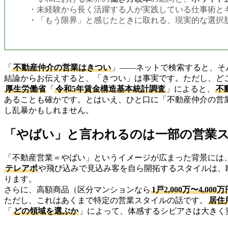
未経験から長く活躍する人が実践している仕事術と
「もう限界」と感じたときに取れる、現実的な選択
「
不動産仲介の営業はきつい
」――ネットで検索すると、そ
結論からお伝えすると、「きつい」は事実です。ただし、ど
厚生労働省
「
令和5年賃金構造基本統計調査
」によると、
不
あることも確かです。とはいえ、ひと口に「不動産仲介の営
し乱暴かもしれません。
「やばい」と言われるのは一部の営業
「不動産営業＝やばい」というイメージが広まった背景には
テレアポ
や飛び込みで見込み客を自ら開拓するスタイルは、
ります。
さらに、高額商品（区分マンションなら
1戸2,000万〜4,000
ただし、これはあくまで特定の営業スタイルの話です。
居住
「
どの領域を選ぶか
」によって、体感するシビアさは大きく