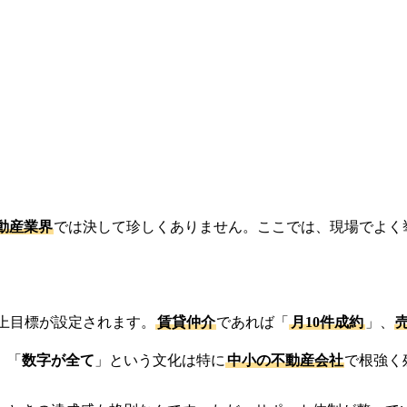
動産業界
では決して珍しくありません。ここでは、現場でよく
。
上目標が設定されます。
賃貸仲介
であれば「
月10件成約
」、
、「
数字が全て
」という文化は特に
中小の不動産会社
で根強く