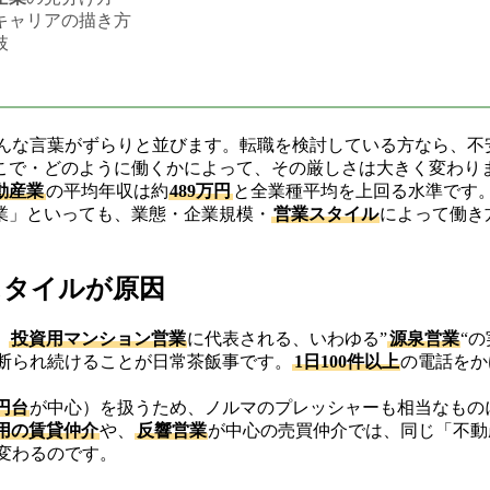
キャリアの描き方
肢
んな言葉がずらりと並びます。転職を検討している方なら、不
こで・どのように働くかによって、その厳しさは大きく変わり
動産業
の平均年収は約
489万円
と全業種平均を上回る水準です
業」といっても、業態・企業規模・
営業スタイル
によって働き
スタイルが原因
、
投資用マンション営業
に代表される、いわゆる”
源泉営業
“
断られ続けることが日常茶飯事です。
1日100件以上
の電話をか
万円台
が中心）を扱うため、ノルマのプレッシャーも相当なもの
用の賃貸仲介
や、
反響営業
が中心の売買仲介では、同じ「不動
変わるのです。