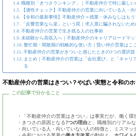
職種別「きつさランキング」｜不動産仲介で特に厳しい
【適性チェック】不動産仲介の営業に向いている人・向
【令和の最新事情】不動産仲介＝残業・休みなしはもう
「反響営業なら楽」という罠｜求人票に騙されないため
不動産仲介の営業で生き残る人の仕事術
未経験から高収入へ｜不動産仲介のキャリアロードマッ
繁忙期・閑散期の戦略的な使い方｜賢い仲介営業はこ
不動産仲介の営業がきついと感じたときの3つの選択肢
まとめ｜不動産仲介の営業は「会社選び」と「キャリ
る
不動産仲介の営業はきつい？やばい実態と令和のホ
この記事で分かること
「不動産仲介の営業はきつい」は事実だが、働く環
きつさの原因となる
7つの理由
と、職種別のリアルな
向いている人・向いていない人の特徴と、ミスマッ
令和における業界の
働き方改革
の動向と、
ホワイト