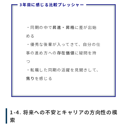
3年目に感じる比較プレッシャー
同期の中で
昇進・昇格
に差が出始
める
優秀な後輩が入ってきて、自分の仕
事の進め方への
存在価値
に疑問を持
つ
転職した同期の活躍を見聞きして、
焦り
を感じる
1-4. 将来への不安とキャリアの方向性の模
索