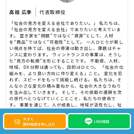
高祖 広季
代表取締役
「社会の見方を変える会社でありたい。」 私たちは、
「社会の見方を変える会社」でありたいと考えていま
す。 空き家を“問題”ではなく“資源”として、人材
を“商品”ではなく“可能性”として。 一人ひとりが新し
い視点を持てば、社会の停滞は動き出し、課題はチャ
ンスに変わります。 ウィントランスの事業は、そうし
た“見方の転換”を形にすることです。 不動産、人材、
地域、DX――分野は違っても、目的はひとつ。 「社会の仕
組みを、より良い方向に作り変える」こと。 変化を恐
れず、スピードをもって挑戦し続ける。 私たちは、そ
んな小さな変化の積み重ねから、社会の大きなうねり
を生み出していきます。 そして、その挑戦の連鎖を次
の世代へとつなげていくことこそ、私たちの使命で
す。 事業を通じて、人が成長し、地域が活性化し、社
会が少しずつ前に進む。 そんな“循環する社会”をつく
るために、ウィントランスはこれからも新しい価値の
今すぐ
LINE相談
創造に挑み続けます。
無料相談を申し込む