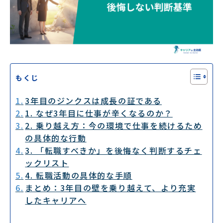
もくじ
3年目のジンクスは成長の証である
1. なぜ3年目に仕事が辛くなるのか？
2. 乗り越え方：今の環境で仕事を続けるため
の具体的な行動
3. 「転職すべきか」を後悔なく判断するチェ
ックリスト
4. 転職活動の具体的な手順
まとめ：3年目の壁を乗り越えて、より充実
したキャリアへ