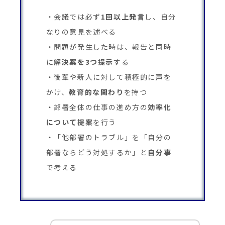
会議では必ず
1回以上発言
し、自分
なりの意見を述べる
問題が発生した時は、報告と同時
に
解決案を3つ提示
する
後輩や新人に対して積極的に声を
かけ、
教育的な関わり
を持つ
部署全体の仕事の進め方の
効率化
について提案
を行う
「他部署のトラブル」を「自分の
部署ならどう対処するか」と
自分事
で考える