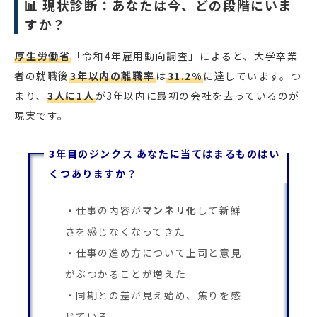
📊 現状診断：あなたは今、どの段階にいま
すか？
厚生労働省
「令和4年雇用動向調査」によると、大学卒業
者の就職後
3年以内の離職率
は
31.2%
に達しています。つ
まり、
3人に1人
が3年以内に最初の会社を去っているのが
現実です。
3年目のジンクス あなたに当てはまるものはい
くつありますか？
仕事の内容が
マンネリ化
して新鮮
さを感じなくなってきた
仕事の進め方について上司と意見
がぶつかることが増えた
同期との差が見え始め、焦りを感
じている