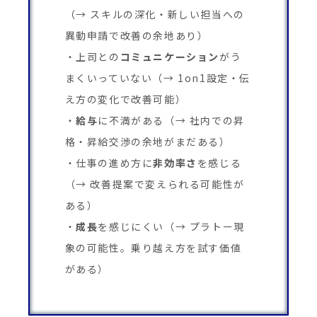
（→ スキルの深化・新しい担当への
異動申請で改善の余地あり）
上司との
コミュニケーション
がう
まくいっていない（→ 1on1設定・伝
え方の変化で改善可能）
給与
に不満がある（→ 社内での昇
格・昇給交渉の余地がまだある）
仕事の進め方に
非効率さ
を感じる
（→ 改善提案で変えられる可能性が
ある）
成長
を感じにくい（→ プラトー現
象の可能性。乗り越え方を試す価値
がある）