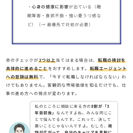
心身の健康に影響
が出ている（睡
眠障害・食欲不振・強い憂うつ感な
ど）（→ 最優先で対処が必要）
赤のチェックが
2つ以上
当てはまる場合は、
転職の検討を
具体的に進めること
をおすすめします。
転職エージェント
への登録は無料
で、「今すぐ転職しなければならない」わ
けでもありません。客観的な市場価値を知るだけでも、仕
事の進め方への視点が変わります。
私のところに相談に来る方の
8割が「3
年目前後」
なんですよね。みんな同じこ
とで悩んでるんです。これって、決して
悪いことじゃないんですよ。むしろ、
視
野が広がって、自分のキャリアを真剣に