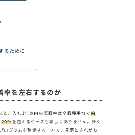
集
ト
するために
着率を左右するのか
ると、入社1年以内の離職率は全職種平均で
約
は
20%
を超えるケースも珍しくありません。多く
プログラムを整備する一方で、見落とされがち