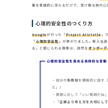
葉を意識的に添えるだけで、受け取る側の心
心理的安全性のつくり方
Google
が行った「
Project Aristotle
」
「
心理的安全性
」が挙がりました。新入社員
る」と感じられる環境は、自然な
オンボーデ
心理的安全性を高める具体的な言動
自分の
失敗談
を積極的に話す
た」）
質問に対して「いい質問だね
「
正解より考え方を大切にし