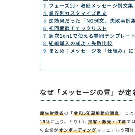
フェーズ別・激励メッセージ例文集
業界別カスタマイズ例文
逆効果だった「NG例文」失敗事例
初回面談チェックリスト
週次1on1で使える質問テンプレー
組織導入の成功・失敗比較
まとめ：メッセージを「仕組み」に
なぜ「メッセージの質」が定
厚生労働省
の「
令和5年雇用動向調査
」によ
15%
に上り、とりわけ
接客・販売・IT職
で
の企業が
オンボーディング
マニュアルや研修