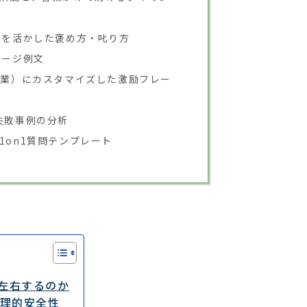
」を活かした褒め方・叱り方
セージ例文
ス業）にカスタマイズした激励フレー
失敗事例の分析
1on1質問テンプレート
左右するのか
心理的安全性