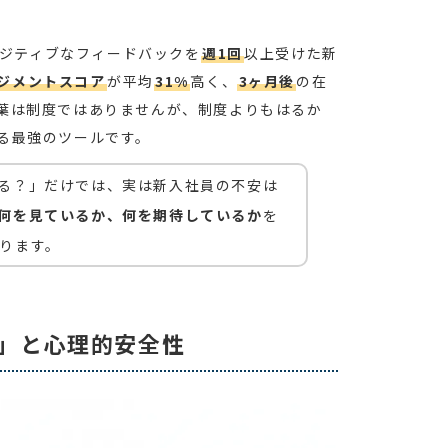
ジティブなフィードバックを
週1回
以上受けた新
ジメントスコア
が平均
31%
高く、
3ヶ月後
の在
葉は制度ではありませんが、制度よりもはるか
る最強のツールです。
る？」だけでは、実は新入社員の不安は
何を見ているか、何を期待しているか
を
ります。
則」と心理的安全性