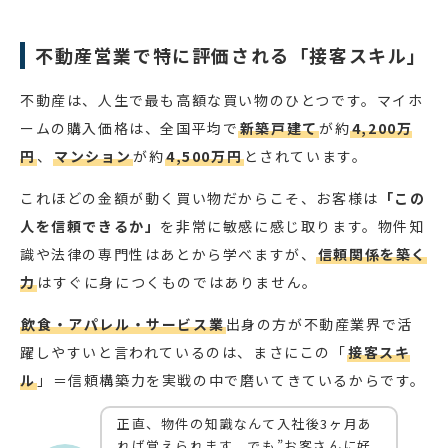
不動産営業で特に評価される「接客スキル」
不動産は、人生で最も高額な買い物のひとつです。マイホ
ームの購入価格は、全国平均で
新築戸建て
が約
4,200万
円
、
マンション
が約
4,500万円
とされています。
これほどの金額が動く買い物だからこそ、お客様は
「この
人を信頼できるか」
を非常に敏感に感じ取ります。物件知
識や法律の専門性はあとから学べますが、
信頼関係を築く
力
はすぐに身につくものではありません。
飲食・アパレル・サービス業
出身の方が不動産業界で活
躍しやすいと言われているのは、まさにこの「
接客スキ
ル
」＝信頼構築力を実戦の中で磨いてきているからです。
正直、物件の知識なんて入社後3ヶ月あ
れば覚えられます。でも”お客さんに好