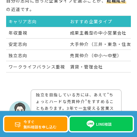
自分の志向に合った企業タイプを選ぶことが、
転職成功
の近道です。
キャリア志向
おすすめ企業タイプ
年収重視
成果主義型の中小営業会社
安定志向
大手仲介（三井・東急・住友系
独立志向
売買仲介（中小〜中堅）
ワークライフバランス重視
賃貸・管理会社
独立を目指している方には、あえて”ち
ょっとハードな売買仲介”をすすめるこ
ともあります。3年で一生使える営業ス
キルと業界人脈が手に入るので。何を目
的にするかで、選ぶ会社は全然違ってく
今すぐ
LINE相談
無料相談を申し込む
るんです。