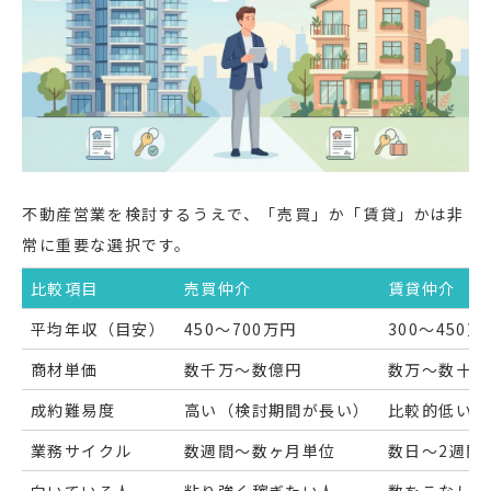
不動産営業を検討するうえで、「売買」か「賃貸」かは非
常に重要な選択です。
比較項目
売買仲介
賃貸仲介
平均年収（目安）
450〜700万円
300〜450万
商材単価
数千万〜数億円
数万〜数十万
成約難易度
高い（検討期間が長い）
比較的低い（
業務サイクル
数週間〜数ヶ月単位
数日〜2週間