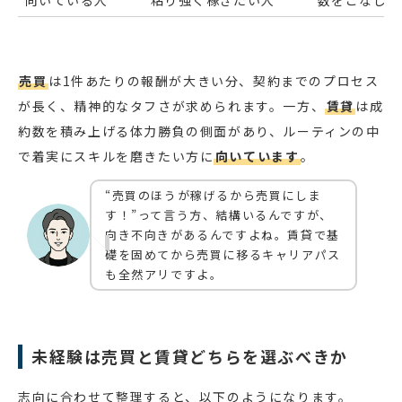
向いている人
粘り強く稼ぎたい人
数をこなして
売買
は1件あたりの報酬が大きい分、契約までのプロセス
が長く、精神的なタフさが求められます。一方、
賃貸
は成
約数を積み上げる体力勝負の側面があり、ルーティンの中
で着実にスキルを磨きたい方に
向いています
。
“売買のほうが稼げるから売買にしま
す！”って言う方、結構いるんですが、
向き不向きがあるんですよね。賃貸で基
礎を固めてから売買に移るキャリアパス
も全然アリですよ。
未経験は売買と賃貸どちらを選ぶべきか
志向に合わせて整理すると、以下のようになります。