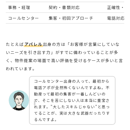
事務・経理
契約・書類対応
正確性・書
コールセンター
集客・初回アプローチ
電話対応・
たとえば
アパレル
出身の方は「お客様が言葉にしていな
いニーズを引き出す力」がすでに備わっていることが多
く、物件提案の場面で高い評価を受けるケースが多いと言
われています。
コールセンター出身の人って、最初から
電話アポが全然怖くないんですよね。不
動産って最初の集客が一番しんどいの
で、そこを苦にしない人は本当に重宝さ
れます。”大したスキルじゃない”と思っ
てることが、実は大きな武器だったりす
るんですよ。