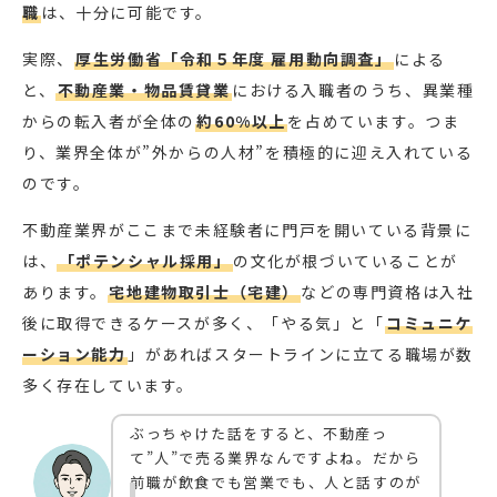
職
は、十分に可能です。
実際、
厚生労働省「令和５年度 雇用動向調査」
による
と、
不動産業・物品賃貸業
における入職者のうち、異業種
からの転入者が全体の
約60%以上
を占めています。つま
り、業界全体が”外からの人材”を積極的に迎え入れている
のです。
不動産業界がここまで未経験者に門戸を開いている背景に
は、
「ポテンシャル採用」
の文化が根づいていることが
あります。
宅地建物取引士（宅建）
などの専門資格は入社
後に取得できるケースが多く、「やる気」と「
コミュニケ
ーション能力
」があればスタートラインに立てる職場が数
多く存在しています。
ぶっちゃけた話をすると、不動産っ
て”人”で売る業界なんですよね。だから
前職が飲食でも営業でも、人と話すのが