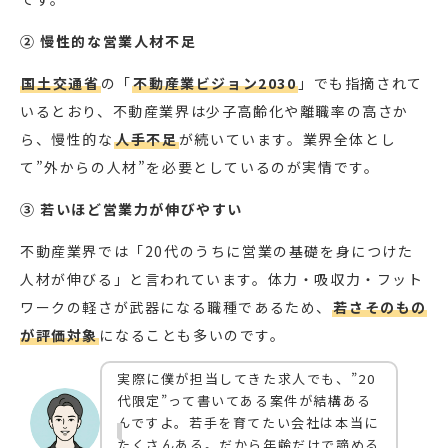
② 慢性的な営業人材不足
国土交通省
の「
不動産業ビジョン2030
」でも指摘されて
いるとおり、不動産業界は少子高齢化や離職率の高さか
ら、慢性的な
人手不足
が続いています。業界全体とし
て”外からの人材”を必要としているのが実情です。
③ 若いほど営業力が伸びやすい
不動産業界では「20代のうちに営業の基礎を身につけた
人材が伸びる」と言われています。体力・吸収力・フット
ワークの軽さが武器になる職種であるため、
若さそのもの
が評価対象
になることも多いのです。
実際に僕が担当してきた求人でも、”20
代限定”って書いてある案件が結構ある
んですよ。若手を育てたい会社は本当に
たくさんある。だから年齢だけで諦める