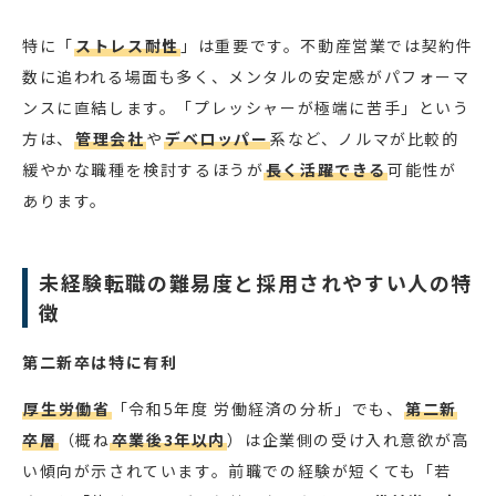
特に「
ストレス耐性
」は重要です。不動産営業では契約件
数に追われる場面も多く、メンタルの安定感がパフォーマ
ンスに直結します。「プレッシャーが極端に苦手」という
方は、
管理会社
や
デベロッパー
系など、ノルマが比較的
緩やかな職種を検討するほうが
長く活躍できる
可能性が
あります。
未経験転職の難易度と採用されやすい人の特
徴
第二新卒は特に有利
厚生労働省
「令和5年度 労働経済の分析」でも、
第二新
卒層
（概ね
卒業後3年以内
）は企業側の受け入れ意欲が高
い傾向が示されています。前職での経験が短くても「若