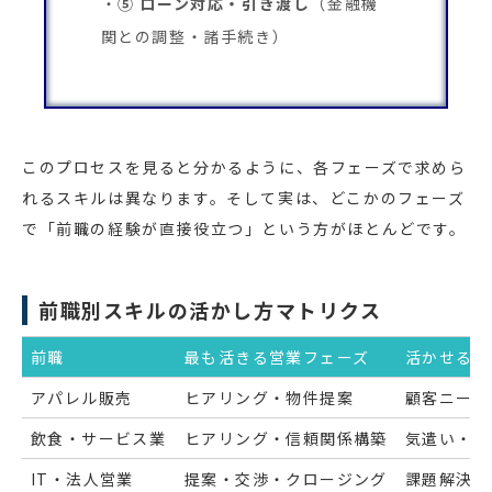
⑤ ローン対応・引き渡し
（金融機
関との調整・諸手続き）
このプロセスを見ると分かるように、各フェーズで求めら
れるスキルは異なります。そして実は、どこかのフェーズ
で「前職の経験が直接役立つ」という方がほとんどです。
前職別スキルの活かし方マトリクス
前職
最も活きる営業フェーズ
活かせるス
アパレル販売
ヒアリング・物件提案
顧客ニーズ
飲食・サービス業
ヒアリング・信頼関係構築
気遣い・場
IT・法人営業
提案・交渉・クロージング
課題解決型