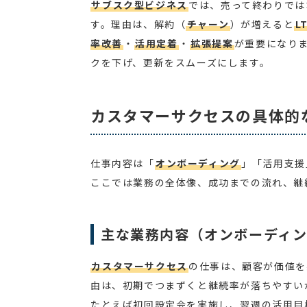
サブスク型ビジネス
では、売って終わりでは
す。理由は、解約（
チャーン
）が増えると
L
率改善
・
活用定着
・
拡張提案
が重要になり
クを下げ、更新をスムーズにします。
カスタマーサクセスの具体的
仕事内容は「
オンボーディング
」「活用支援
ここでは業務の全体像、成功までの流れ、継
主な業務内容（オンボーディ
カスタマーサクセス
の仕事は、顧客が価値を
由は、初期でつまずくと継続率が落ちやすい
たとえば初回設定会を実施し、翌週の活用目