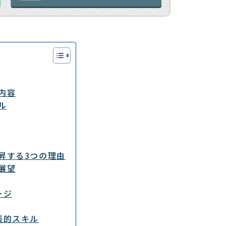
内容
ル
昇する3つの理由
展望
ージ
表的スキル