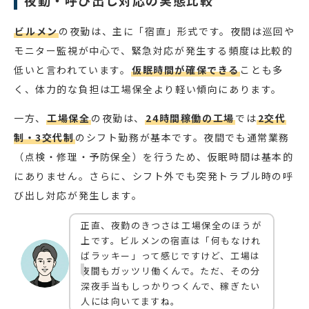
夜勤・呼び出し対応の実態比較
ビルメン
の夜勤は、主に「宿直」形式です。夜間は巡回や
モニター監視が中心で、緊急対応が発生する頻度は比較的
低いと言われています。
仮眠時間が確保できる
ことも多
く、体力的な負担は工場保全より軽い傾向にあります。
一方、
工場保全
の夜勤は、
24時間稼働の工場
では
2交代
制・3交代制
のシフト勤務が基本です。夜間でも通常業務
（点検・修理・予防保全）を行うため、仮眠時間は基本的
にありません。さらに、シフト外でも突発トラブル時の呼
び出し対応が発生します。
正直、夜勤のきつさは工場保全のほうが
上です。ビルメンの宿直は「何もなけれ
ばラッキー」って感じですけど、工場は
夜間もガッツリ働くんで。ただ、その分
深夜手当もしっかりつくんで、稼ぎたい
人には向いてますね。