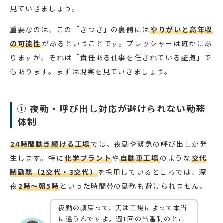
見ていきましょう。
重要なのは、この「きつさ」の裏側には
やりがいと高年収
の可能性
があるということです。プレッシャーは確かにあ
りますが、それは「責任ある仕事を任されている証拠」で
もあります。まずは現実を見ていきましょう。
① 夜勤・呼び出し対応が避けられない勤務
体制
24時間動き続ける工場
では、夜勤や緊急の呼び出しが発
生します。特に
化学プラント
や
自動車工場
のような
交代
制勤務（2交代・3交代）
を採用しているところでは、深
夜
2時〜朝5時
といった時間帯の勤務も避けられません。
夜勤の頻度って、実は工場によって本当
に違うんですよ。週1回の当番制のとこ