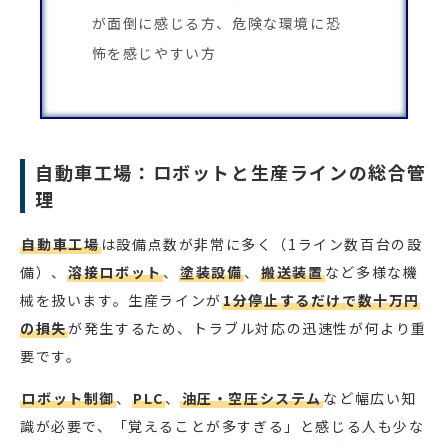
が面倒に感じる方、危険な環境に恐
怖を感じやすい方
自動車工場：ロボットと生産ラインの総合管
理
自動車工場
は設備点数が非常に多く（1ライン数百台の設
備）、
溶接ロボット
、
塗装設備
、
搬送装置
など多様な機
械を扱います。生産ラインが
1分停止するだけで数十万円
の損失
が発生するため、トラブル対応の迅速性が何より重
要です。
ロボット制御
、
PLC
、
油圧・空圧システム
など幅広い知
識が必要で、「覚えることが多すぎる」と感じる人も少な