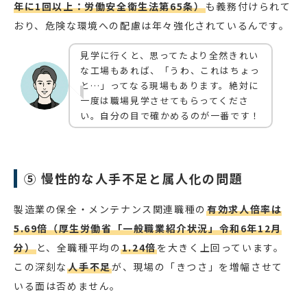
年に1回以上：労働安全衛生法第65条）
も義務付けられて
おり、危険な環境への配慮は年々強化されているんです。
見学に行くと、思ってたより全然きれい
な工場もあれば、「うわ、これはちょっ
と…」ってなる現場もあります。絶対に
一度は職場見学させてもらってくださ
い。自分の目で確かめるのが一番です！
⑤ 慢性的な人手不足と属人化の問題
製造業の保全・メンテナンス関連職種の
有効求人倍率は
5.69倍（厚生労働省「一般職業紹介状況」令和6年12月
分）
と、全職種平均の
1.24倍
を大きく上回っています。
この深刻な
人手不足
が、現場の「きつさ」を増幅させて
いる面は否めません。