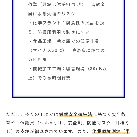
作業（夏場は体感50℃超）、溶融金
属による火傷のリスク
化学プラント
：腐食性の薬品を扱
う、防護服着用で動きにくい
食品工場
：冷凍庫での低温作業
（マイナス30℃）、高湿度環境での
カビ対策
機械加工工場
：騒音環境（80dB以
上）での長時間作業
ただし、多くの工場では
労働安全衛生法
に基づく安全教
育や、保護具（ヘルメット、安全靴、防塵マスク、耳栓な
ど）の支給が徹底されています。また、
作業環境測定（半