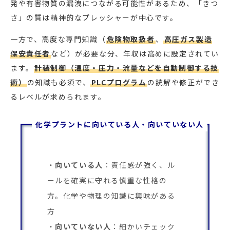
発や有害物質の漏洩につながる可能性があるため、「きつ
さ」の質は精神的なプレッシャーが中心です。
一方で、高度な専門知識（
危険物取扱者
、
高圧ガス製造
保安責任者
など）が必要な分、年収は高めに設定されてい
ます。
計装制御（温度・圧力・流量などを自動制御する技
術）
の知識も必須で、
PLCプログラム
の読解や修正ができ
るレベルが求められます。
化学プラントに向いている人・向いていない人
向いている人
：責任感が強く、ル
ールを確実に守れる慎重な性格の
方。化学や物理の知識に興味がある
方
向いていない人
：細かいチェック