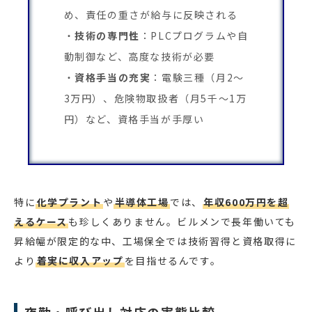
め、責任の重さが給与に反映される
技術の専門性
：PLCプログラムや自
動制御など、高度な技術が必要
資格手当の充実
：電験三種（月2〜
3万円）、危険物取扱者（月5千〜1万
円）など、資格手当が手厚い
特に
化学プラント
や
半導体工場
では、
年収600万円を超
えるケース
も珍しくありません。ビルメンで長年働いても
昇給幅が限定的な中、工場保全では技術習得と資格取得に
より
着実に収入アップ
を目指せるんです。