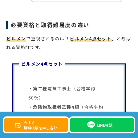
必要資格と取得難易度の違い
ビルメン
で重視されるのは「
ビルメン4点セット
」と呼ば
れる資格群です。
ビルメン4点セット
第二種電気工事士
（合格率約
60%）
危険物取扱者乙種4類
（合格率約
35%）
今すぐ
2級ボイラー技士
（合格率約50%）
LINE相談
無料相談を申し込む
第三種冷凍機械責任者
（合格率約