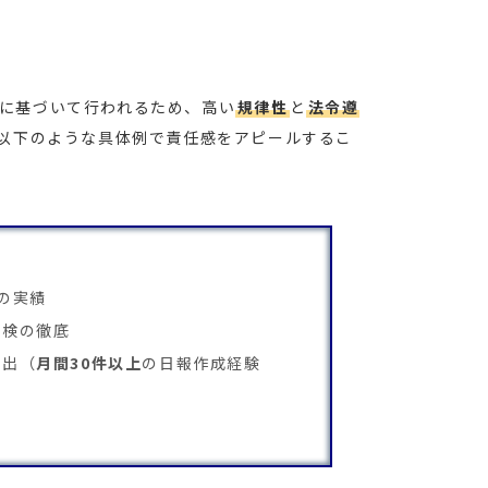
に基づいて行われるため、高い
規律性
と
法令遵
以下のような具体例で責任感をアピールするこ
の実績
点検の徹底
提出（
月間30件以上
の日報作成経験