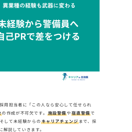
採用担当者に「この人なら安心して任せられ
R
の作成が不可欠です。
施設警備
や
宿直警備
で
そして未経験からの
キャリアチェンジ
まで、採
に解説していきます。