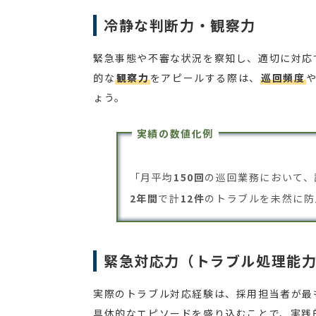
冷静な判断力・観察力
緊急事態や不審な状況を察知し、適切に対応
的な
観察力
をアピールする際は、
巡回頻度
ょう。
実績の数値化例
「月平均
150回
の巡回業務において、
2年間
で計
12件
のトラブルを未然に防
緊急対応力（トラブル処理能
実際のトラブル対応経験は、採用担当者が最
具体的なエピソードを盛り込むことで、実践