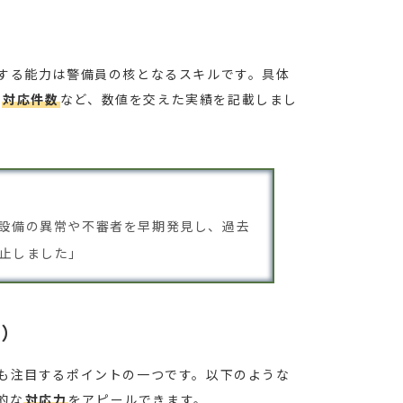
する能力は警備員の核となるスキルです。具体
や
対応件数
など、数値を交えた実績を記載しまし
設備の異常や不審者を早期発見し、過去
止しました」
力）
も注目するポイントの一つです。以下のような
的な
対応力
をアピールできます。