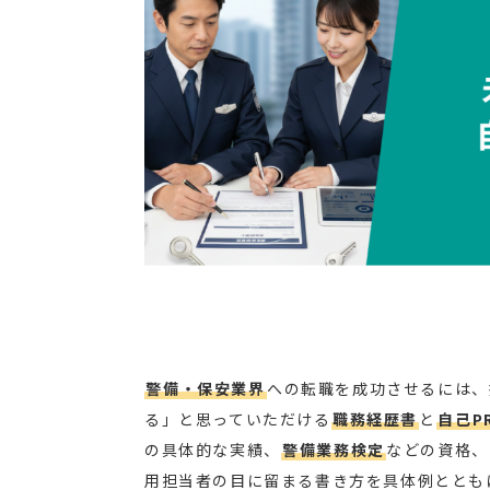
警備・保安業界
への転職を成功させるには、
る」と思っていただける
職務経歴書
と
自己P
の具体的な実績、
警備業務検定
などの資格、
用担当者の目に留まる書き方を具体例ととも