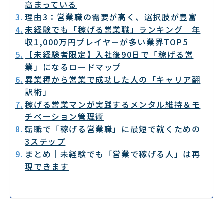
高まっている
理由3：営業職の需要が高く、選択肢が豊富
未経験でも「稼げる営業職」ランキング｜年
収1,000万円プレイヤーが多い業界TOP5
【未経験者限定】入社後90日で「稼げる営
業」になるロードマップ
異業種から営業で成功した人の「キャリア翻
訳術」
稼げる営業マンが実践するメンタル維持＆モ
チベーション管理術
転職で「稼げる営業職」に最短で就くための
3ステップ
まとめ｜未経験でも「営業で稼げる人」は再
現できます