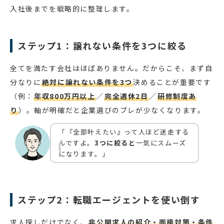
入社後までを戦略的に整理します。
ステップ1：譲れない条件を3つに絞る
全てを満たす会社はほぼありません。だからこそ、まず自
分なりに
絶対に譲れない条件を3つ
決めることが重要です
（例：
年収800万円以上
／
完全週休2日
／
研修制度あ
り
）。軸が明確だと企業選びのブレが少なくなります。
「『全部叶えたい』って人ほど迷走する
んですよ。
3つに絞ると
一気にスムーズ
になります。」
ステップ2：転職エージェントを使い倒す
求人探しだけでなく、
非公開求人の紹介・面接対策・条件