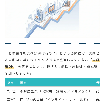
「どの業界を選べば稼げるの？」という疑問には、実績と
求人動向を基にランキング形式で整理します。なお「
未経
験OK
」を前提としつつ、稼げる可能性・成長性・難易度
を加味しました。
順位
業界
特徴
第1位
不動産営業（投資用・分譲マンションなど）
高単
第2位
IT／SaaS営業（インサイド・フィールド）
市場