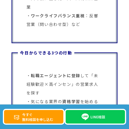
業
ワークライフバランス重視
：反響
営業（問い合わせ型）など
今日からできる3つの行動
転職エージェントに登録
して「未
経験歓迎×高インセン」の営業求人
を探す
気になる業界の
資格学習
を始める
（宅建・ITパスポートなど）
今すぐ
LINE相談
自分の経験を「
営業スキル
」に翻
無料相談を申し込む
訳してみる（例：接客→ヒアリン