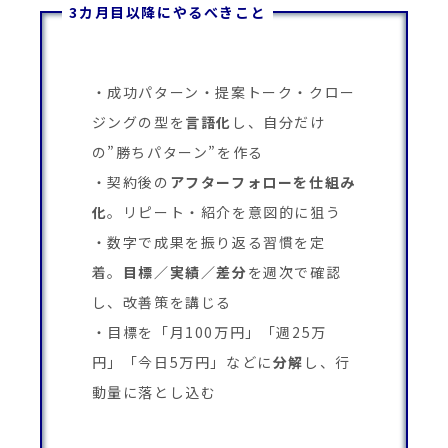
3カ月目以降にやるべきこと
成功パターン・提案トーク・クロー
ジングの型を
言語化
し、自分だけ
の”勝ちパターン”を作る
契約後の
アフターフォローを仕組み
化
。リピート・紹介を意図的に狙う
数字で成果を振り返る習慣を定
着。
目標／実績／差分
を週次で確認
し、改善策を講じる
目標を「月100万円」「週25万
円」「今日5万円」などに
分解
し、行
動量に落とし込む