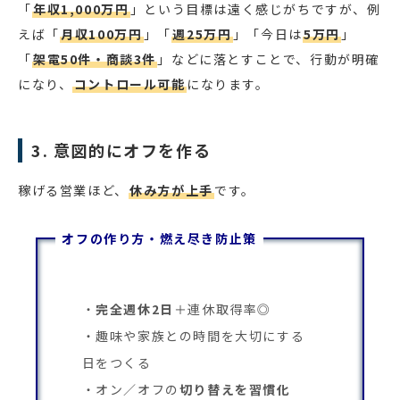
「
年収1,000万円
」という目標は遠く感じがちですが、例
えば「
月収100万円
」「
週25万円
」「今日は
5万円
」
「
架電50件・商談3件
」などに落とすことで、行動が明確
になり、
コントロール可能
になります。
3. 意図的にオフを作る
稼げる営業ほど、
休み方が上手
です。
オフの作り方・燃え尽き防止策
完全週休2日
＋連休取得率◎
趣味や家族との時間を大切にする
日をつくる
オン／オフの
切り替えを習慣化