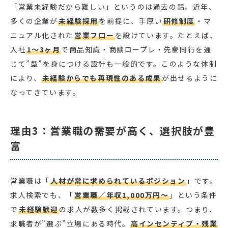
「営業未経験だから難しい」というのは過去の話。近年、
多くの企業が
未経験採用
を前提に、手厚い
研修制度
・マ
ニュアル化された
営業フロー
を設けています。たとえば、
入社
1〜3ヶ月
で商品知識・商談ロープレ・先輩同行を通
じて”型”を身につける設計も一般的です。このような体制
により、
未経験からでも再現性のある成果
が出せるように
なってきています。
理由3：営業職の需要が高く、選択肢が豊
富
営業職は「
人材が常に求められているポジション
」です。
求人検索でも、「
営業職／年収1,000万円〜
」という条件
で
未経験歓迎
の求人が数多く掲載されています。つまり、
求職者が”選ぶ”立場にある時代。
高インセンティブ・残業