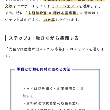
交渉
までサポートしてくれる
エージェント
を活用しまし
ょう。特に「
未経験歓迎 × 稼げる営業職
」の情報はエー
ジェント経由が多く、
内定率
も上がります。
ステップ3：動きながら準備する
「完璧な履歴書が出来てから応募」ではチャンスを逃しま
す。
準備と行動を同時に進める方法
まずは
話を聞く・企業説明会
に参
加する
資格勉強や
業界情報収集
も並行