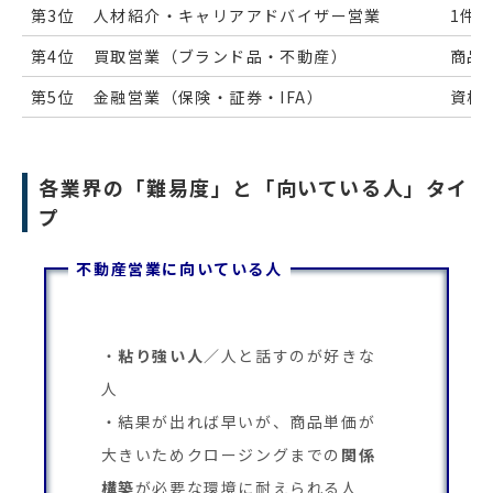
第3位
人材紹介・キャリアアドバイザー営業
1件
第4位
買取営業（ブランド品・不動産）
商品
第5位
金融営業（保険・証券・IFA）
資格
各業界の「難易度」と「向いている人」タイ
プ
不動産営業に向いている人
粘り強い人
／人と話すのが好きな
人
結果が出れば早いが、商品単価が
大きいためクロージングまでの
関係
構築
が必要な環境に耐えられる人