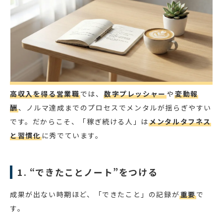
高収入を得る営業職
では、
数字プレッシャー
や
変動報
酬
、ノルマ達成までのプロセスでメンタルが揺らぎやすい
です。だからこそ、「稼ぎ続ける人」は
メンタルタフネス
と習慣化
に秀でています。
1. “できたことノート”をつける
成果が出ない時期ほど、「できたこと」の記録が
重要
で
す。