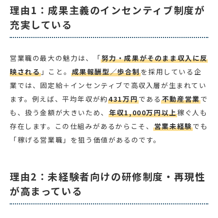
理由1：成果主義のインセンティブ制度が
充実している
営業職の最大の魅力は、「
努力・成果がそのまま収入に反
映される
」こと。
成果報酬型／歩合制
を採用している企
業では、固定給＋インセンティブで高収入層が生まれてい
ます。例えば、平均年収が約
431万円
である
不動産営業
で
も、扱う金額が大きいため、
年収1,000万円以上
稼ぐ人も
存在します。この仕組みがあるからこそ、
営業未経験
でも
「稼げる営業職」を狙う価値があるのです。
理由2：未経験者向けの研修制度・再現性
が高まっている