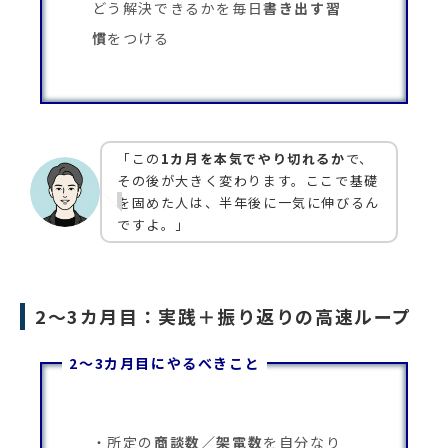
どう解決できるかを毎日
書き出す習
慣
をつける
「この
1カ月を本気でやり切れるか
で、
その後が大きく変わります。ここで基礎
を固めた人は、半年後に一気に伸びるん
ですよ。」
2〜3カ月目：実践＋振り返りの高速ループ
2〜3カ月目にやるべきこと
所定の
商談数／架電数
を自分なり