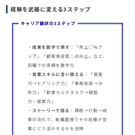
経験を武器に変える3ステップ
キャリア翻訳の3ステップ
成果を数字で表す
：「売上◯%ア
ップ」「顧客満足度△点向上」など、
前職での実績を数字化
営業スキルに言い換える
：「接客
力→ヒアリング力」「事務処理→分
析力」「飲食マルチタスク→調整
力・提案力」
ストーリーで語る
：課題→行動→成
果の流れで、転職面接でその経験が営
業にどう活かせるかを説明